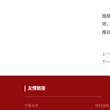
施
师
推
上一
下一
友情链接
宁夏大学
校科技院