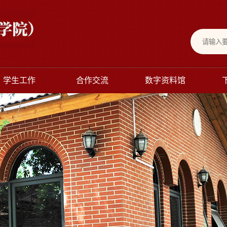
学生工作
合作交流
数字资料馆