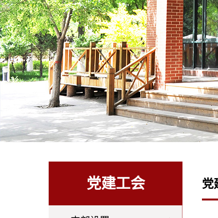
党建工会
党