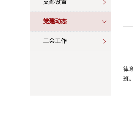
支部设置
党建动态
工会工作
律
班