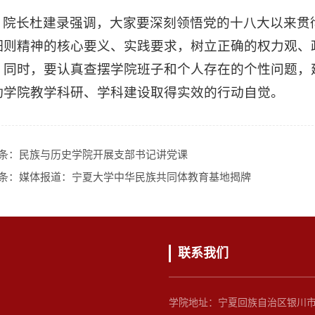
院长杜建录强调，大家要深刻领悟党的十八大以来贯
细则精神的核心要义、实践要求，树立正确的权力观、
。同时，要认真查摆学院班子和个人存在的个性问题，
动学院教学科研、学科建设取得实效的行动自觉。
条：
民族与历史学院开展支部书记讲党课
条：
媒体报道：宁夏大学中华民族共同体教育基地揭牌
联系我们
学院地址：宁夏回族自治区银川市