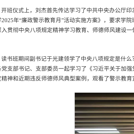
开班仪式上，刘杰首先传达学习了中共中央办公厅印
学2025年“廉政警示教育月”活动实施方案》，要求学
深入贯彻中央八项规定精神学习教育、师德师风建设一
。
读书班期间副书记于光建领学了中央八项规定是什么
各党支部书记、支部委员一起学习了《习近平关于加强
定精神和近期违反师德师风典型案例，观看了警示教育