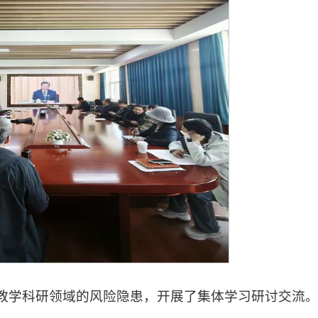
教学科研领域的风险隐患，开展了集体学习研讨交流