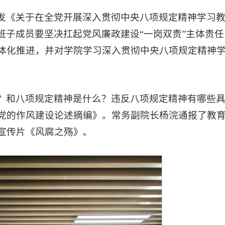
发《关于在全党开展深入贯彻中央八项规定精神学习
院班子成员要坚决扛起党风廉政建设“一岗双责”主体责
体化推进，并对学院学习深入贯彻中央八项规定精神
？和八项规定精神是什么？违反八项规定精神有哪些
党的作风建设论述摘编》。常务副院长杨浣通报了教
宣传片《风腐之殇》。