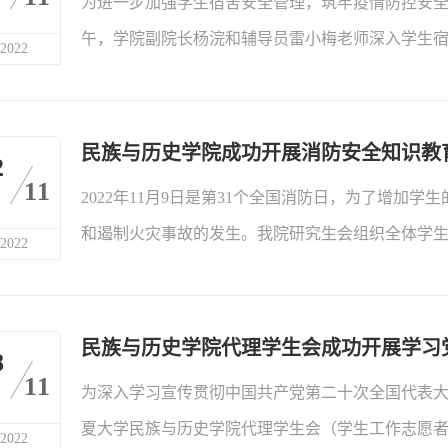
为进一步加强学生宿舍安全管理，筑牢疫情防控安全线
特色社会主义前途命运，事关中华民族伟大复兴。民族
午，学院副院长杨浣和辅导员雷小梅老师深入学生
2022
重召开，习近平总书记向大会作了长达1.4万多字
浣院长和雷小梅老师细致检查了宿舍卫生、电路设
社、共产党员网等解析，对大会的报告有了较为深
了全面排查；指导学生做好宿舍卫生清洁工...
记初心、昭示信心、彰显决心、凝聚人心的报告，充
民族与历史学院成功开展消防安全知识教
2
11
2022年11月9日是第31个全国消防日，为了增
和遏制火灾事故的发生。我院研究生会组织全体学生
2022
《119对你说》是全国首部火灾警示教育专题电影
火灾事故案例，从观众的角度出发，模...
民族与历史学院代理学生会成功开展学习
8
11
为深入学习宣传贯彻中国共产党第二十次全国代表大会
夏大学民族与历史学院代理学生会（学生工作志愿者
2022