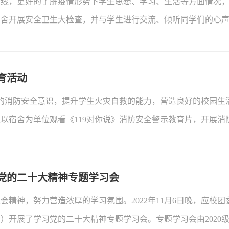
，更好的了解疫情形势下学生思想、学习、生活等方面情况，202
与历史学院主席团成员张晨2022年10月16日，中国共产党第
宿舍开展安全卫生大检查，并与学生进行交流、倾听同学们的心
的主题报告。我仔细聆听了习近平总书记的报告，并结合学习强国
施、寝室通风等方面的情况，对各宿舍是否存在大功率电器、管
刻的理解，习近平总书记的报告举旗定向、高瞻远瞩，气势恢宏
分彰显了政治引领力、理论创造力、实践指导力、民心感召力和自
育活动
加学生的消防安全意识，提升学生火灾自救的能力，营造良好的校园
以宿舍为单位观看《119对你说》消防安全警示教育片，开展消
，它以学校、家庭、商场、娱乐场所、公共交通工具为背景，结合
党的二十大精神专题学习会
精神，努力营造浓厚的学习氛围。2022年11月6日晚，应校
）开展了学习党的二十大精神专题学习会。专题学习会由2020