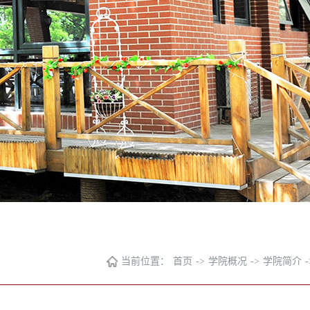
当前位置：
首页
->
学院概况
->
学院简介
-